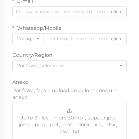
E-mail
0/100
Whatsapp/Mobile
Código
0/100
Country/Region
Por favor, selecione
Anexo
Por favor, faça o upload de pelo menos um
anexo
Up to 3 files，more 30mb，suppor jpg、
jpeg、png、pdf、doc、docx、xls、xlsx、
csv、txt