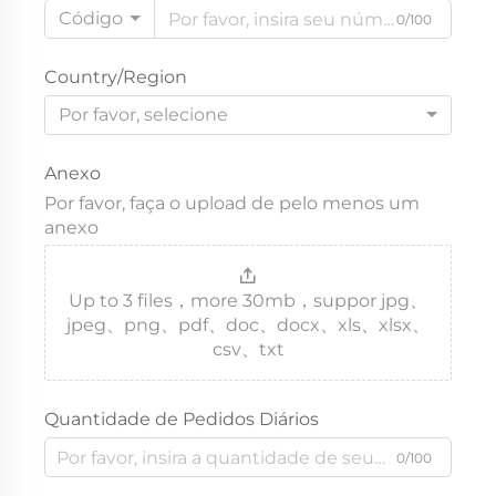
Código
0/100
Country/Region
Por favor, selecione
Anexo
Por favor, faça o upload de pelo menos um
anexo
Up to 3 files，more 30mb，suppor jpg、
jpeg、png、pdf、doc、docx、xls、xlsx、
csv、txt
Quantidade de Pedidos Diários
0/100