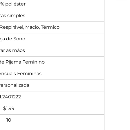
% poliéster
tas simples
espirável, Macio, Térmico
ça de Sono
var as mãos
de Pijama Feminino
ensuais Femininas
Personalizada
L2401222
$1.99
10