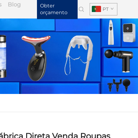
s
Blog
Obter
PT
orçamento
ábrica Direta Venda Roupas