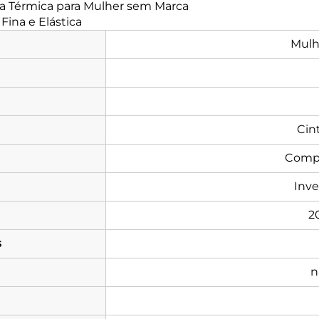
a Térmica para Mulher sem Marca
ina e Elástica
Mulh
Cint
Compr
Inve
2
s
n