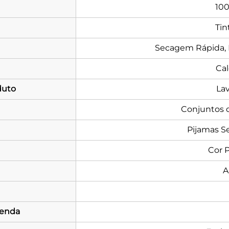
100
Tin
Secagem Rápida, R
Cal
duto
La
Conjuntos 
Pijamas S
Cor 
A
enda