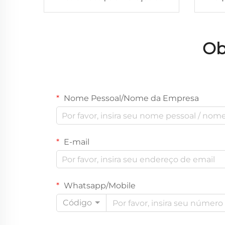
Bumbum Personalizada Cintura
Port
Alta Modeladora para Mulher
Água,
Controle de Barriga com
Rela
Ob
Aumento de Quadril
Cabe
Nome Pessoal/Nome da Empresa
E-mail
Whatsapp/Mobile
Código