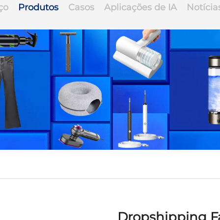
ço
Produtos
Casos
Aplicações de IA
Notícia
Dropshipping F