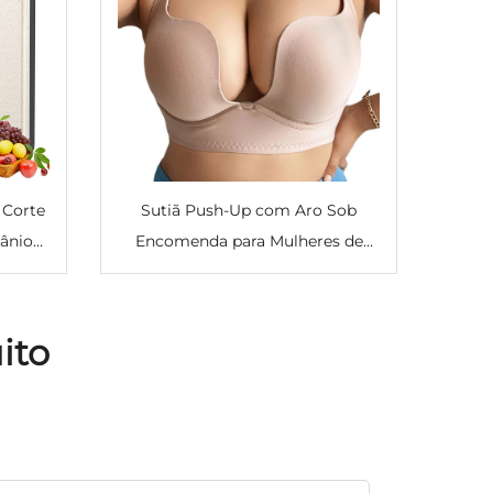
 Corte
Sutiã Push-Up com Aro Sob
ânio
Encomenda para Mulheres de
Corte
Tamanho Grande com
tício,
Recolhimento dos Seios,
lha de
Confortável e Sexy, Sutiã
ito
r
Modelador Plus Size