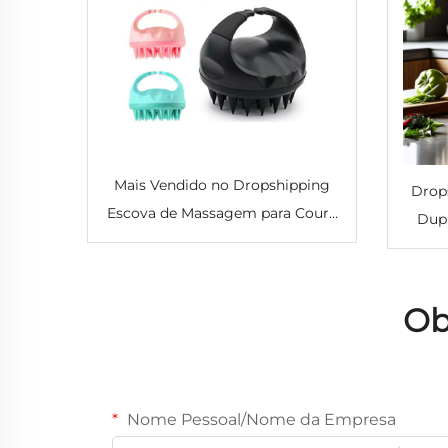
Mais Vendido no Dropshipping
Drop
Escova de Massagem para Couro
Dupl
Cabeludo com Shampoo em
com 
Silicone Escovas para Shampoo
Cabelos Massajador para Couro
Reta
Ob
Cabeludo para Crescimento
Capilar
Nome Pessoal/Nome da Empresa