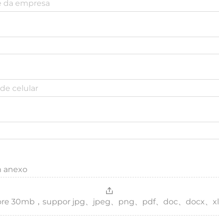
m anexo
，more 30mb，suppor jpg、jpeg、png、pdf、doc、docx、xl