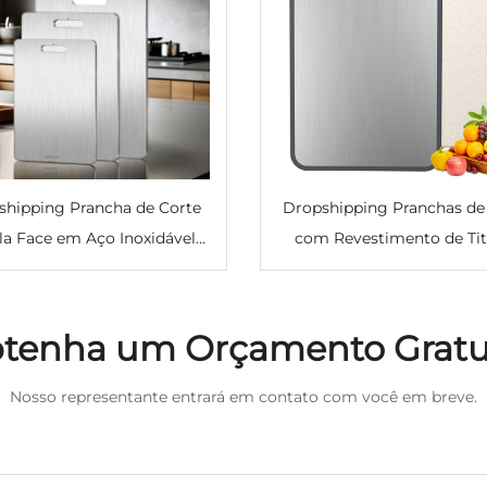
shipping Prancha de Corte
Dropshipping Pranchas de
a Face em Aço Inoxidável
com Revestimento de Tit
Revestimento de Titânio,
para Cozinha, Prancha de 
Multiuso, para Cozinha,
Dupla Face de Grau Alimen
ngular, para Carne e Peixe
em Titânio Puro e PP de Pa
tenha um Orçamento Gratu
Trigo, Fácil de Limpa
Nosso representante entrará em contato com você em breve.