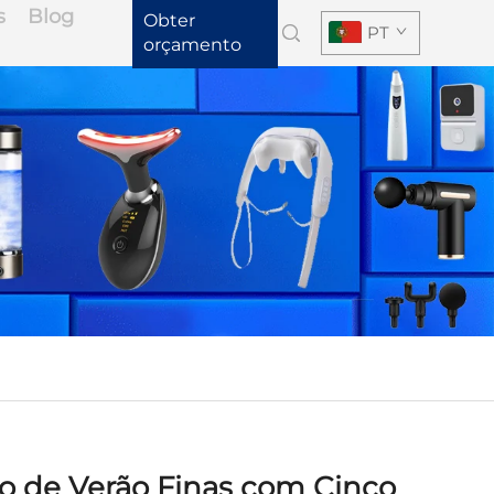
s
Blog
Obter
PT
orçamento
o de Verão Finas com Cinco