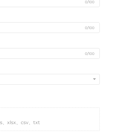
0/100
0/100
0/100
s、xlsx、csv、txt