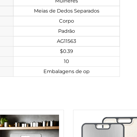
Mulheres
Meias de Dedos Separados
Corpo
Padrão
AG11563
$0.39
10
Embalagens de op