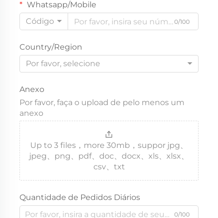
Whatsapp/Mobile
Código
0/100
Country/Region
Por favor, selecione
Anexo
Por favor, faça o upload de pelo menos um
anexo
Up to 3 files，more 30mb，suppor jpg、
jpeg、png、pdf、doc、docx、xls、xlsx、
csv、txt
Quantidade de Pedidos Diários
0/100