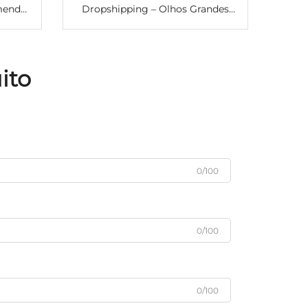
menda
Dropshipping – Olhos Grandes
 Peças
Naturais, Suave e de Secagem
ntador
Rápida, Firmador de Longa
Duração e Invisível para Beleza
ito
dos Olhos
0/100
0/100
0/100