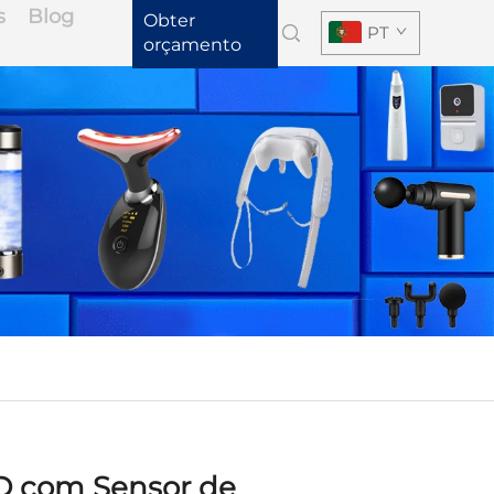
s
Blog
Obter
PT
orçamento
D com Sensor de