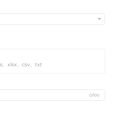
s、xlsx、csv、txt
0/100