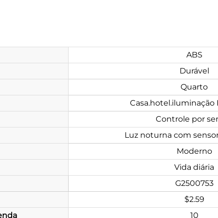
ABS
Durável
Quarto
Casa.hotel.iluminação
Controle por se
Luz noturna com sensor
Moderno
Vida diária
G2500753
$2.59
enda
10