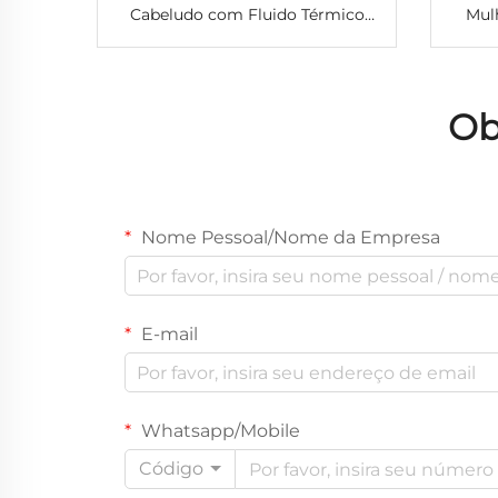
Cabeludo com Fluido Térmico
Mulh
Recarregável por USB, Pente
Seda
Elétrico para Aplicação de Óleo
Lo
Capilar para Crescimento do
Modes
Ob
Cabelo
Nome Pessoal/Nome da Empresa
E-mail
Whatsapp/Mobile
Código