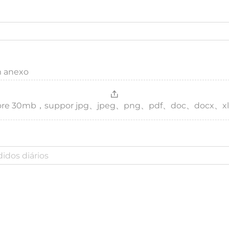
m anexo
，more 30mb，suppor jpg、jpeg、png、pdf、doc、docx、xl