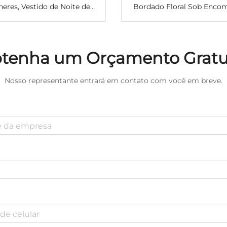
eres, Vestido de Noite de
Bordado Floral Sob Enco
 com Fenda Alta, Vestido
para Mulheres, Conjunto 2
ngo para Festa, Vestido
em Renda Delicado e Enca
to para Mulheres, Vestidos
tenha um Orçamento Gratu
para Clubes
Nosso representante entrará em contato com você em breve.