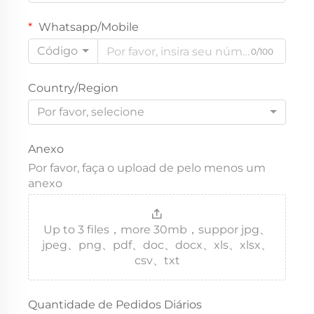
Whatsapp/Mobile
Código
0/100
Country/Region
Por favor, selecione
Anexo
Por favor, faça o upload de pelo menos um
anexo
Up to 3 files，more 30mb，suppor jpg、
jpeg、png、pdf、doc、docx、xls、xlsx、
csv、txt
Quantidade de Pedidos Diários