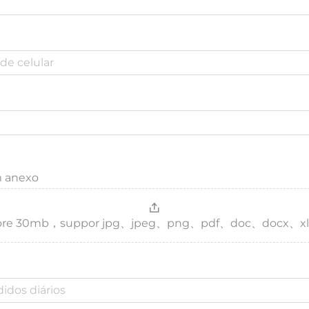
m anexo
，more 30mb，suppor jpg、jpeg、png、pdf、doc、docx、xl