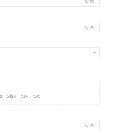
0/100
0/100
s、xlsx、csv、txt
0/100