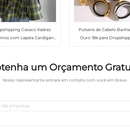
pshipping Casaco Xadrez
Pulseira de Cabelo Banha
nino com Lapela Cardigan
Ouro 18k para Dropship
Manga Longa com Bolsos
Grossa de Liga Metálica 
ops Femininos Casuais
Estilo Hip Hop Brilhante El
Confortáveis
para Mulheres e Menin
tenha um Orçamento Gratu
Nosso representante entrará em contato com você em breve.