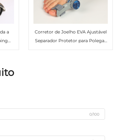
da a
Corretor de Joelho EVA Ajustável
ping
Separador Protetor para Polegar
Fina
Valgo Alinhador de Dedão
ástica
Ortopédico para Articulação
as
ito
0/100