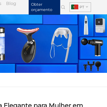
s
Blog
Obter
PT
orçamento
a Elegante para Mulher em