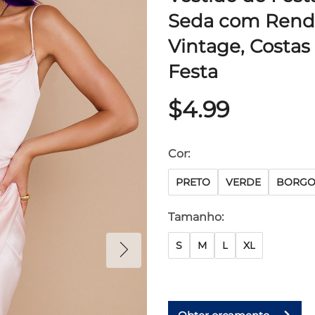
Seda com Renda
Vintage, Costas
Festa
$4.99
Cor:
PRETO
VERDE
BORGO
Tamanho:
S
M
L
XL