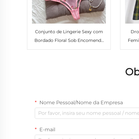
Conjunto de Lingerie Sexy com
Dro
Bordado Floral Sob Encomenda
Femi
para Mulheres, Conjunto 2 Peças
de 
em Renda Delicado e Encantador
T
Ob
Nome Pessoal/Nome da Empresa
E-mail