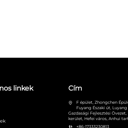
nos linkek
Cím
F épület, Zhongchen Épül
Fuyang Északi út, Luyang
Gazdasági Fejlesztési Övezet
kerület, Hefei város, Anhui t
ek
+86-17333230813