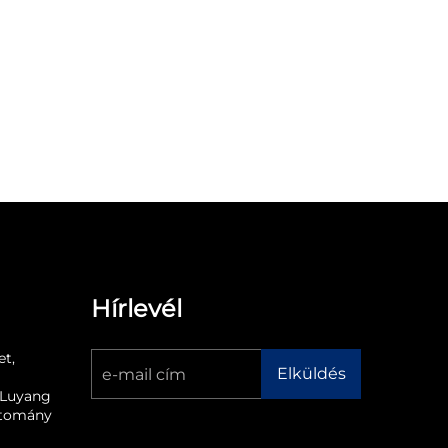
Hírlevél
et,
Elküldés
, Luyang
artomány