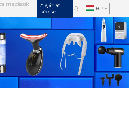
lkalmazások
Árajánlat
HU
kérése