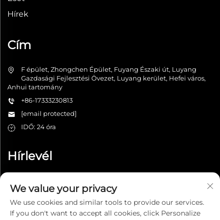
Hírek
Cím
F épület, Zhongchen Épület, Fuyang Északi út, Luyang
Gazdasági Fejlesztési Övezet, Luyang kerület, Hefei város,
Anhui tartomány
+86-17333230813
[email protected]
IDŐ: 24 óra
Hírlevél
We value your privacy
Elküldés
We use cookies and similar tools to provide our services.
If you don't want to accept all cookies, click Personalize