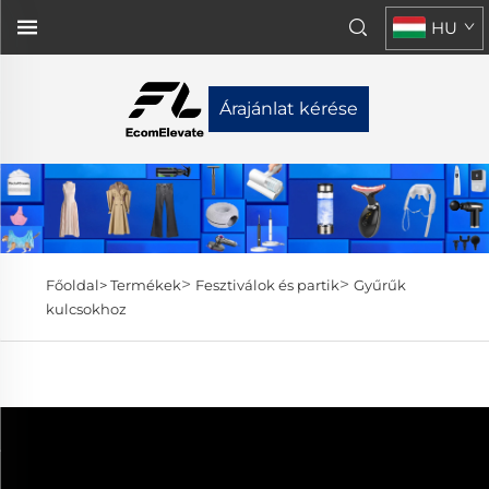
HU
Árajánlat kérése
>
>
Főoldal>
Termékek
Fesztiválok és partik
Gyűrűk
kulcsokhoz