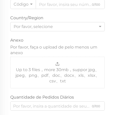
Código
0/100
Country/Region
Por favor, selecione
Anexo
Por favor, faça o upload de pelo menos um
anexo
Up to 3 files，more 30mb，suppor jpg、
jpeg、png、pdf、doc、docx、xls、xlsx、
csv、txt
Quantidade de Pedidos Diários
0/100