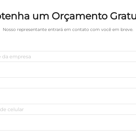
idável para Academia com
amento Magnético Magsafe
tenha um Orçamento Gratu
rafa de Água com Suporte
para Celular
Nosso representante entrará em contato com você em breve.