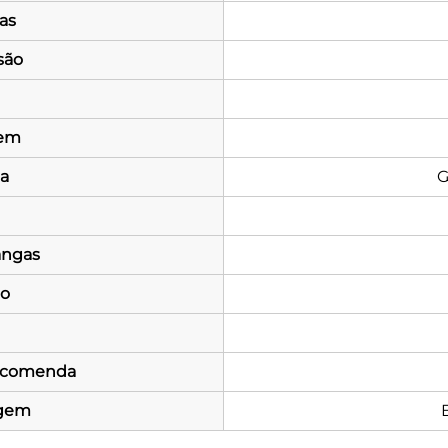
as
são
gem
a
G
angas
o
ncomenda
agem