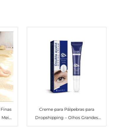
 Finas
Creme para Pálpebras para
 Meias
Dropshipping – Olhos Grandes
sa
Naturais, Suave e de Secagem