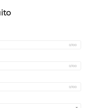
Rápida, Firmador de Longa
Duração e Invisível para Beleza
ito
dos Olhos
0/100
0/100
0/100