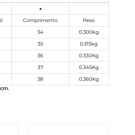
◀
l
Comprimento
Peso
34
0.300kg
35
0,315kg
36
0.330Kg
37
0.345Kg
38
0,360Kg
 cm.