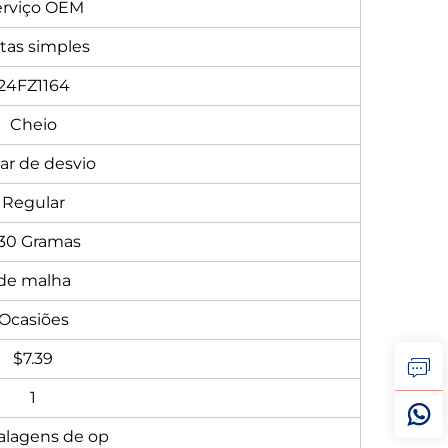
erviço OEM
ntas simples
24FZ1164
Cheio
lar de desvio
Regular
30 Gramas
de malha
Ocasiões
$7.39
1
lagens de op