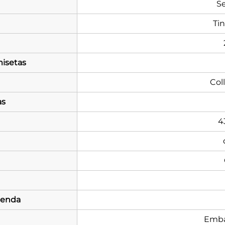
S
Ti
isetas
Col
as
4
menda
Emba