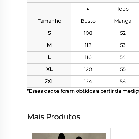
▶
Topo
Tamanho
Busto
Manga
S
108
52
M
112
53
L
116
54
XL
120
55
2XL
124
56
*Esses dados foram obtidos a partir da medi
Mais Produtos