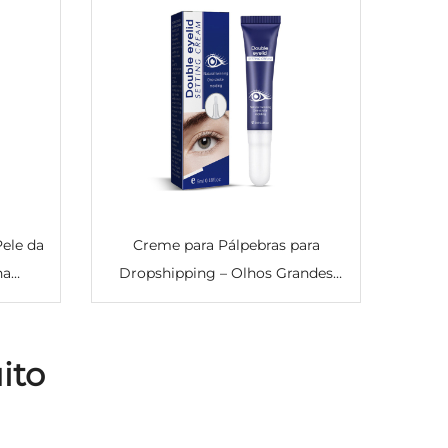
ele da
Creme para Pálpebras para
na
Dropshipping – Olhos Grandes
ação
Naturais, Suave e de Secagem
a Área
Rápida, Firmador de Longa
ele
Duração e Invisível para Beleza
ito
dos Olhos