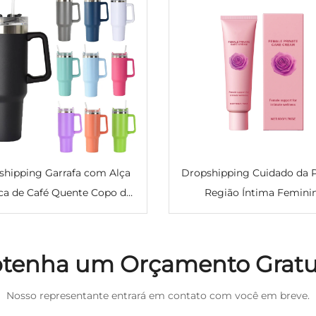
shipping Garrafa com Alça
Dropshipping Cuidado da P
ca de Café Quente Copo de
Região Íntima Femini
 Inoxidável Térmico com
Hidratante de Longa Dur
os Frasco de Vácuo Isolado
Suavizante Melhora a Secur
Copo Portátil
Sensível Creme para a P
tenha um Orçamento Gratu
Nosso representante entrará em contato com você em breve.