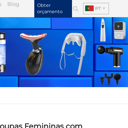
s
Blog
Obter
PT
orçamento
Roupas Femininas com