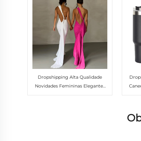
Dropshipping Alta Qualidade
Drop
Novidades Femininas Elegantes
Cane
para Festa e Noite Vestido Sexy
Aço
Longo sem Mangas com Costas
Canud
Descobertas
Ob