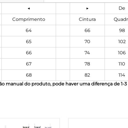
◀
▶
De
Comprimento
Cintura
Quadri
64
66
98
65
70
102
66
74
106
67
78
110
68
82
114
ção manual do produto, pode haver uma diferença de 1-3