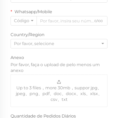
Whatsapp/Mobile
Código
0/100
Country/Region
Por favor, selecione
Anexo
Por favor, faça o upload de pelo menos um
anexo
Up to 3 files，more 30mb，suppor jpg、
jpeg、png、pdf、doc、docx、xls、xlsx、
csv、txt
Quantidade de Pedidos Diários