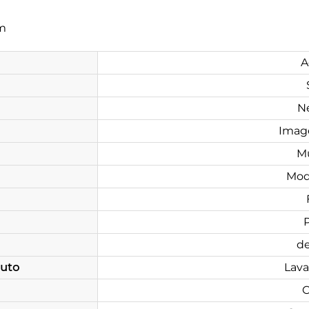
m
A
N
Imag
M
Mod
d
duto
Lava
C