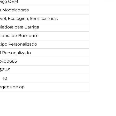
viço OEM
s Modeladoras
vel, Ecológico, Sem costuras
ladora para Barriga
evadora de Bumbum
tipo Personalizado
Personalizado
2400685
$6.49
10
agens de op