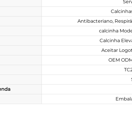
Ser
Calcinha
Antibacteriano, Respirá
calcinha Mode
Calcinha El
Aceitar Logo
OEM ODM 
TC
enda
Embal