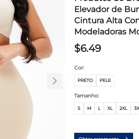
Elevador de B
Cintura Alta Con
Modeladoras Mo
$6.49
Cor:
PRETO
PELE
Tamanho:
S
M
L
XL
2XL
3