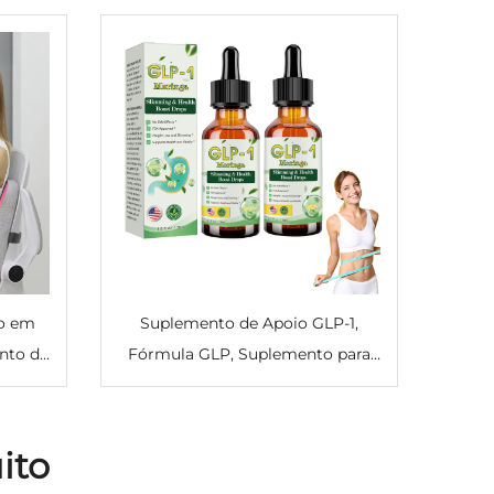
o em
Suplemento de Apoio GLP-1,
nto de
Fórmula GLP, Suplemento para
 -
Metabolismo, Energia, Rápido e
Apoio
Fácil de Usar para Homens e
Mulheres
ito