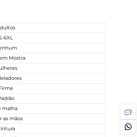
dultos
S-6XL
enhum
em Mostra
ulheres
eladores
Firme
Padrão
e malha
r as mãos
intura