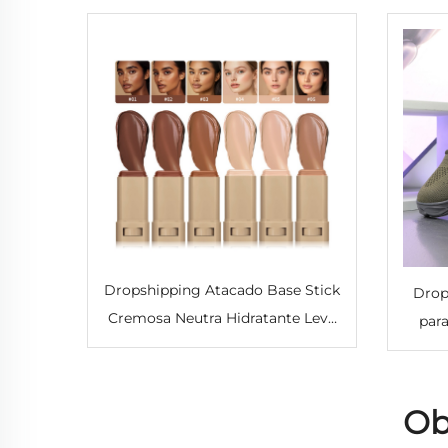
Dropshipping Atacado Base Stick
Drop
Cremosa Neutra Hidratante Leve
par
e Translúcido para Corretivo
pa
Etiqueta Própria Corretivo Base
Sapat
Contorno Stick
Sap
Ob