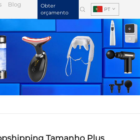
s
Blog
Obter
PT
orçamento
opshipping Tamanho Plus