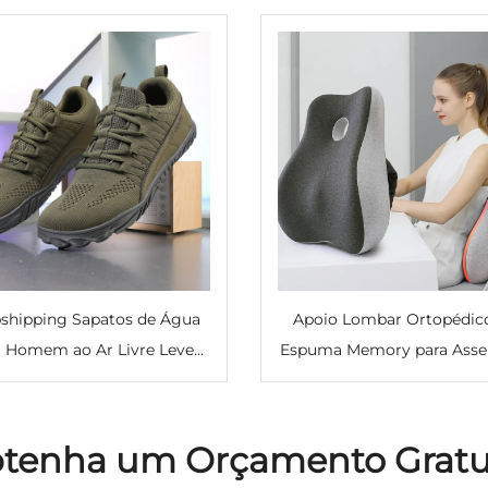
shipping Sapatos de Água
Apoio Lombar Ortopédic
a Homem ao Ar Livre Leve
Espuma Memory para Asse
ra Trilha e Montanhismo
Carro, Casa e Escritório
os de Corrida para Homem
Almofada para Leitura e 
atos de Água Masculinos
nas Costas
tenha um Orçamento Gratu