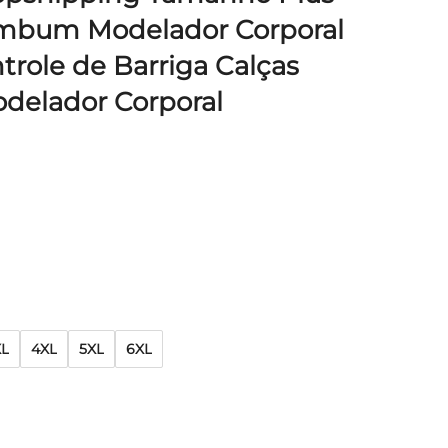
umbum Modelador Corporal
trole de Barriga Calças
delador Corporal
XL
4XL
5XL
6XL