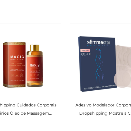
hipping Cuidados Corporais
Adesivo Modelador Corpora
ários Óleo de Massagem
Dropshipping Mostre a C
atante Firmador Clareador
Firmadora Preguiçosa Ba
leo de Massagem Corporal
Fina Adeus à Gordura nos 