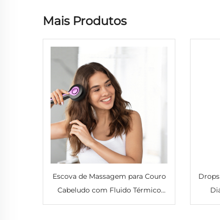
Mais Produtos
Escova de Massagem para Couro
Drops
Cabeludo com Fluido Térmico
Di
Recarregável por USB, Pente
Hidr
Elétrico para Aplicação de Óleo
com Ó