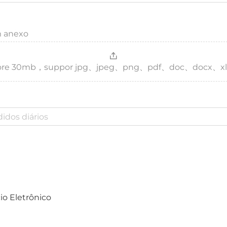
m anexo
，more 30mb，suppor jpg、jpeg、png、pdf、doc、docx、xl
o Eletrônico