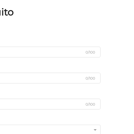
para conveniência diária
ito
0/100
0/100
0/100