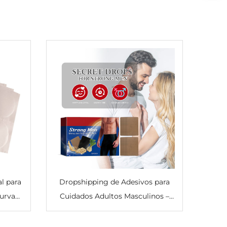
l para
Dropshipping de Adesivos para
urva
Cuidados Adultos Masculinos –
rriga
Nutrem suavemente o corpo,
Braços
com conforto, frescor e leveza