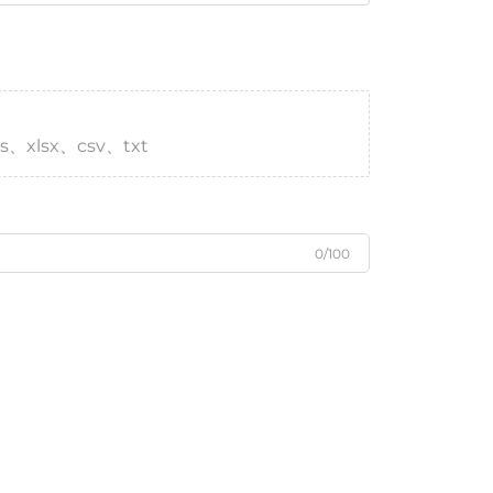
s、xlsx、csv、txt
0/100