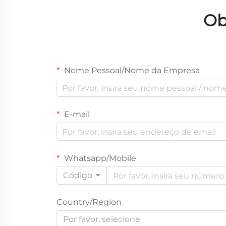
Capilar para Crescimento do
de
Ob
Cabelo
Nome Pessoal/Nome da Empresa
E-mail
Whatsapp/Mobile
Código
Country/Region
Por favor, selecione