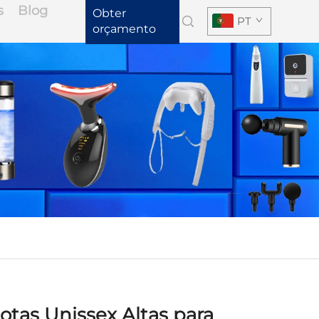
s
Blog
Obter
PT
orçamento
tas Unissex Altas para