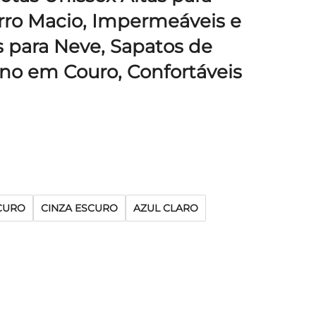
rro Macio, Impermeáveis e
 para Neve, Sapatos de
o em Couro, Confortáveis
CURO
CINZA ESCURO
AZUL CLARO