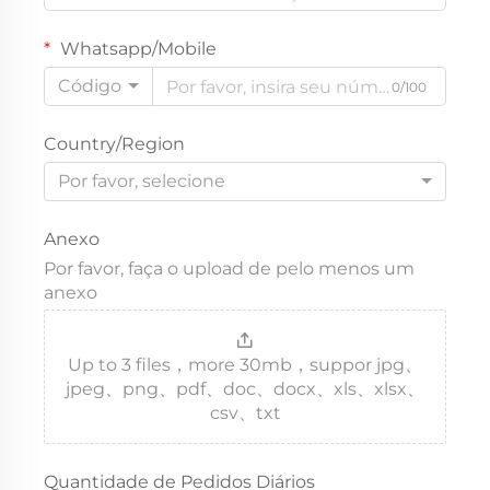
Whatsapp/Mobile
Código
0/100
Country/Region
Por favor, selecione
Anexo
Por favor, faça o upload de pelo menos um
anexo
Up to 3 files，more 30mb，suppor jpg、
jpeg、png、pdf、doc、docx、xls、xlsx、
csv、txt
Quantidade de Pedidos Diários