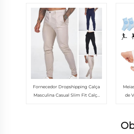
Fornecedor Dropshipping Calça
Meias
Masculina Casual Slim Fit Calça
de V
Elástica Modelo Reto Calça
C
Esportiva Calça para Terno Social
Comp
Ob