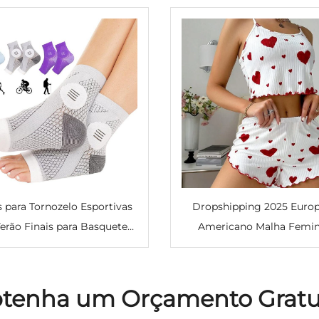
 para Tornozelo Esportivas
Dropshipping 2025 Europ
erão Finais para Basquete
Americano Malha Femin
iclismo Antitorção com
Listras Suaves Camisola
ressão para Alívio da Dor
Pijama
nos Pés
tenha um Orçamento Gratu