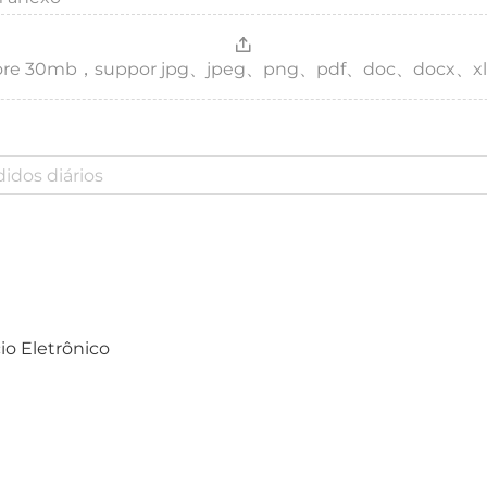
，more 30mb，suppor jpg、jpeg、png、pdf、doc、docx、xl
o Eletrônico