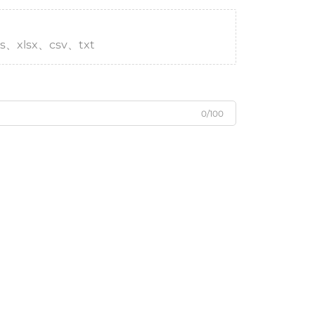
s、xlsx、csv、txt
0/100