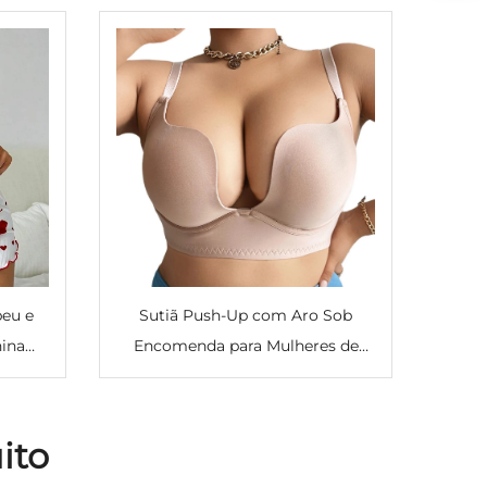
eu e
Sutiã Push-Up com Aro Sob
ina
Encomenda para Mulheres de
 Doce
Tamanho Grande com
Recolhimento dos Seios,
Confortável e Sexy, Sutiã
ito
Modelador Plus Size