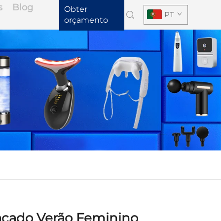
s
Blog
Obter
PT
orçamento
tacado Verão Feminino