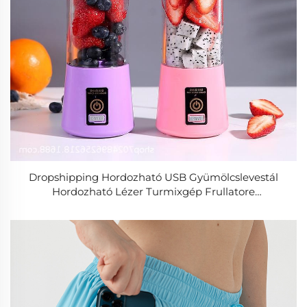
Dropshipping Hordozható USB Gyümölcslevestál
Hordozható Lézer Turmixgép Frullatore
Spremiagrumi Licuadora Exprimidora Sapcentrifuge
Entsafter-Mixer