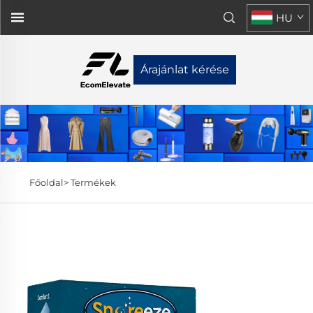
HU
Árajánlat kérése
Főoldal>
Termékek