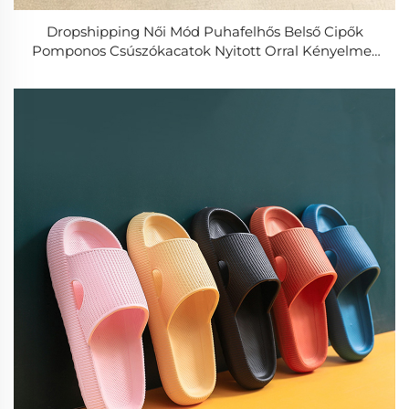
Dropshipping Női Mód Puhafelhős Belső Cipők
Pomponos Csúszókacatok Nyitott Orral Kényelmes
Papucsok Ősszel