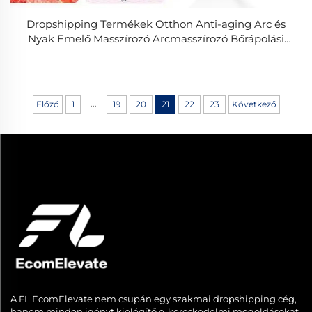
Dropshipping Termékek Otthon Anti-aging Arc és
Nyak Emelő Masszírozó Arcmasszírozó Bőrápolási
Ránctalanító Szépségápolási Eszközök Nyakemelő
Eszköz
...
Előző
1
19
20
21
22
23
Következő
A FL EcomElevate nem csupán egy szakmai dropshipping cég,
hanem minden igényt kielégítő e-kereskedelmi megoldásokat