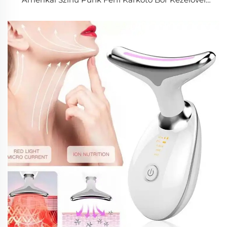
Férfi Bőrkarkötő Népszerű Hiphop Bőr Karkötők