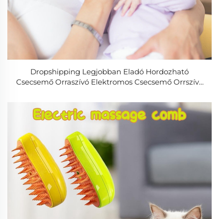
Dropshipping Legjobban Eladó Hordozható
Csecsemő Orraszívó Elektromos Csecsemő Orrszívó
Állítható 3 Szintű Szívással Újratölthető Orrváladék
Szívó