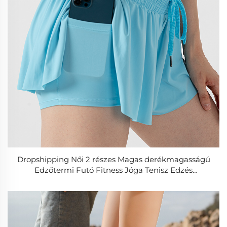
Dropshipping Női 2 részes Magas derékmagasságú
Edzőtermi Futó Fitness Jóga Tenisz Edzés
Sportnadrág Biker Aláírásos Board Shorts Sportokhoz