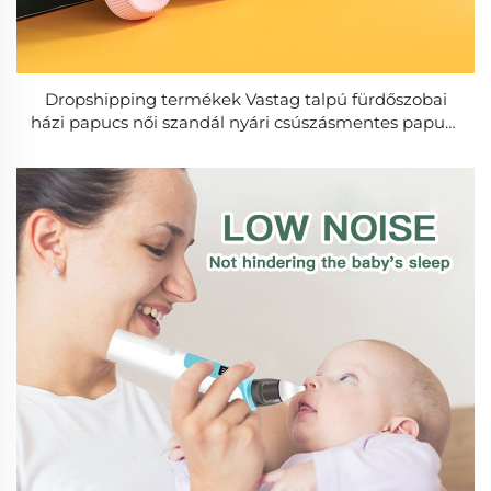
Dropshipping termékek Vastag talpú fürdőszobai
házi papucs női szandál nyári csúszásmentes papucs
puha talppal divat férfi papucsok