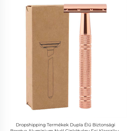
Dropshipping Termékek Dupla Élű Biztonsági
Borotva Alumínium Nyél Cinkötvény Fej Klasszikus