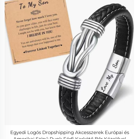
Egyedi Logós Dropshipping Akcesszerek Európai és
Amerikai Színű Punk Férfi Karkötő Bőr Kézelővel