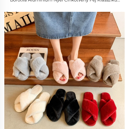
Rózsaszín Arany Borotva Férfi Arcborotváláshoz