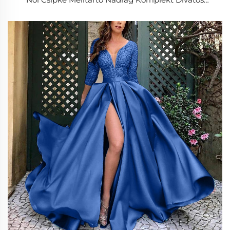
Csipke Áttetsző Push-up Melltartó Női Alsónemű
Komplekt