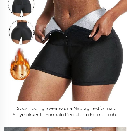
Dropshipping Sweatsauna Nadrág Testformáló
Súlycsökkentő Formáló Deréktartó Formálóruha
Pocakmelegítő Hot Thermo Sweatsportnadrág
Fitness Edzéshez