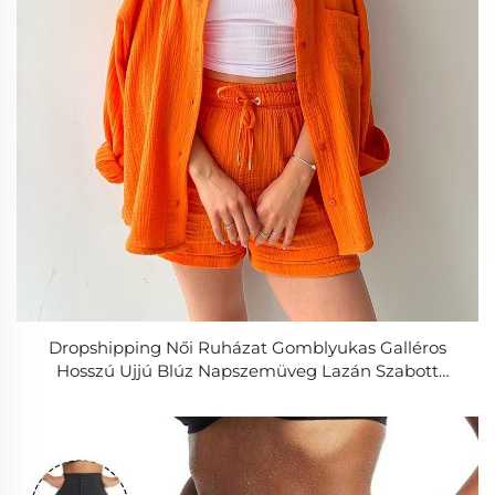
Dropshipping Női Ruházat Gomblyukas Galléros
Hosszú Ujjú Blúz Napszemüveg Lazán Szabott
Öltözet Nyári Két Darabból Álló Szett