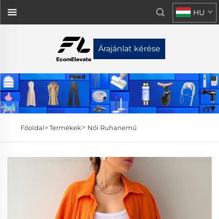
HU
Árajánlat kérése
>
Főoldal>
Termékek
Női Ruhanemű