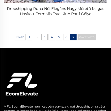
Dropshipping Ruha Női Elegáns Nagy Méretű Magas
Hasított Formális Este Klub Parti Gólya
Menyasszonykísérő Ruha
...
Előző
1
3
4
5
6
7
Következő
A FL EcomElevate nem csupán egy szakmai dropshipping cég,
hanem minden igényt kielégítő e-kereskedelmi megoldásokat