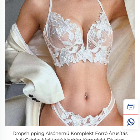
Dropshipping Alsónemű Komplekt Forró Árusítás
Női Csipke Melltartó Nadrág Komplekt Divatos