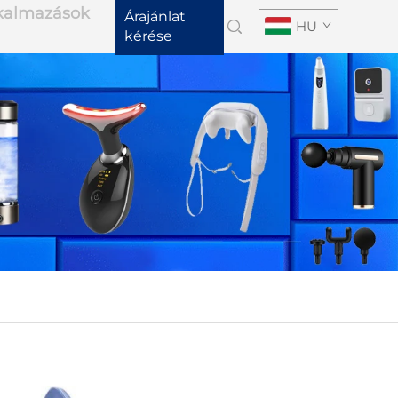
lkalmazások
Árajánlat
HU
kérése