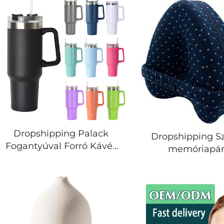
Dropshipping Palack
Dropshipping Sz
Fogantyúval Forró Kávés
memóriapá
Pohár Hőszigetelt
kiegészítő p
Rozsdamentes Acél
várandós nőknek
Pohár Szívószállal
alváshoz vénás 
Vákuumos Üveg
térdpárnák
Hőszigetelt Hordozható
Pohár