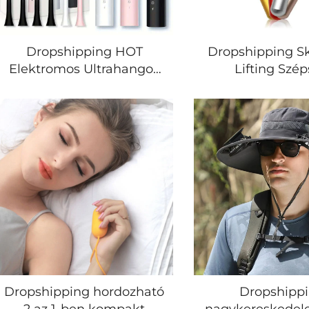
Dropshipping HOT
Dropshipping S
Elektromos Ultrahangos
Lifting Szé
Fogkefe 5 Sebesség Mód
Masszírozó Haj
Otthoni Lágy Szőr USB
Rollergép Né
Töltés Vízálló Felnőtt
Arcmasszírozó R
Fogtisztító Automatikus
Feltöltő Arc
Párkészlet
Masszírozó Rol
Dropshipping hordozható
Dropshipp