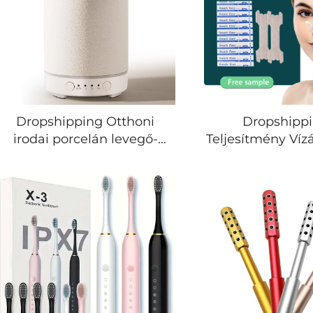
Dropshipping Otthoni
Dropshipp
irodai porcelán levegő-
Teljesítmény Vízá
párologtató kerámiás
Erős Anti Snor
illóolaj diffúzor
Légzés Breathin
elektromos ultrahangos
Orrszalagok Gyár
aromadiffúzor
a Légzésért Orr
levegőpárologtató
ellen