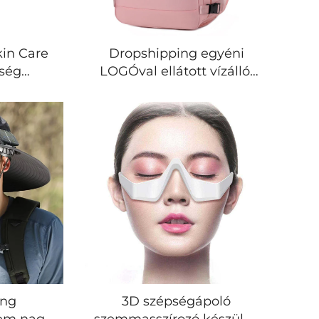
kin Care
Dropshipping egyéni
pség
LOGÓval ellátott vízálló,
togató
sportos stílusú, kabinből
met Kő
való táskák, USB töltővel
ollergép
ellátott repülős utazó
golyó
laptop hátizsák
lergép
ing
3D szépségápoló