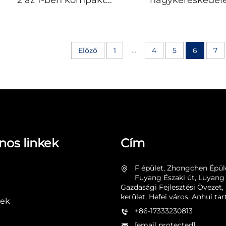
2 az 1-ben kompakt
nagykereskedel
alvássegítő eszköz
peremű naps
újratölthető
halásztémájú UV
szorongásoldó
szélálló nape
alvássegítő készülék kézi
töltőventilá
...
Előző
1
4
5
6
7
alvássegítő eszköz
túrázáshoz, horg
és túrázás
nos linkek
Cím
F épület, Zhongchen Épül
Fuyang Északi út, Luyang
Gazdasági Fejlesztési Övezet
kerület, Hefei város, Anhui t
ek
+86-17333230813
[email protected]