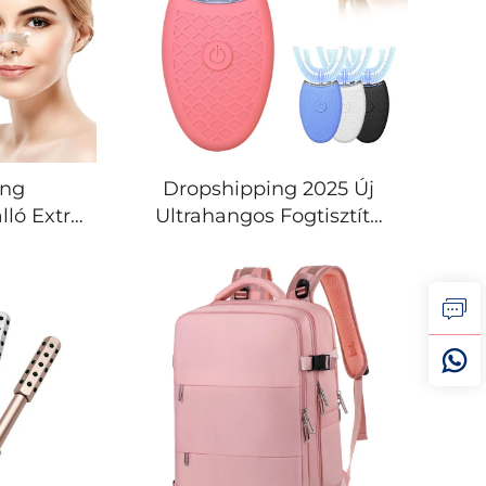
ing
Dropshipping 2025 Új
lló Extra
Ultrahangos Fogtisztító
e Jobb
Szonikus Fogfehérítő Gép
g Right
U-alakú Szilikonfogkefe
tó Tiszta
Akkumulátoros
dugulat
Elektromos Fogkefe