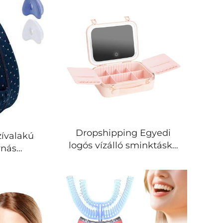
Dropshipping Egyedi
ívalakú
logós vízálló sminktáska
rnás
nagy űrtartalmú
árnák
hordozható utazó
 oldalra
sminkdobozzal magas
láb- és
minőségű kozmetikai
kal
tárolódoboz LED tükörrel