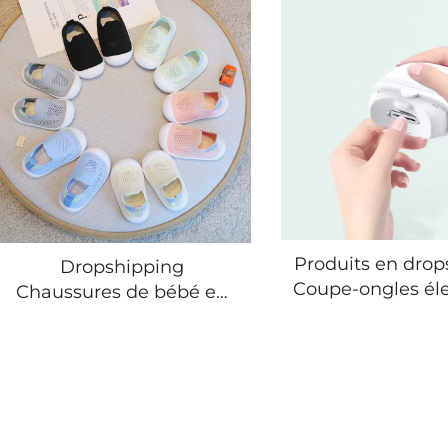
Produits en drop
Dropshipping
Coupe-ongles éle
Chaussures de bébé en
Lumières Ponc
mesh respirant
ongles automa
Chaussures souples pour
Outils de taille 
enfants Couleur unie
pour adulte et
Chaussures de détente
Coupe-ongles éle
pour enfants