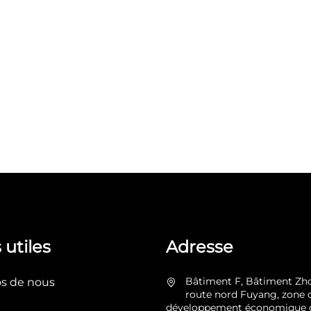
 utiles
Adresse
Bâtiment F, Bâtiment Zh
os de nous
route nord Fuyang, zone 
développement économique 