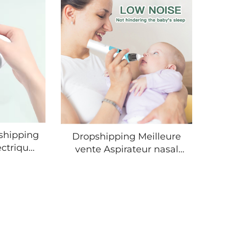
shipping
Dropshipping Meilleure
ctriques
vente Aspirateur nasal
euses à
électrique pour bébé
tiques
portable, avec aspiration
d'ongles
réglable sur 3 niveaux,
 enfant
rechargeable, dispositif
ctriques
d'aspiration de morve