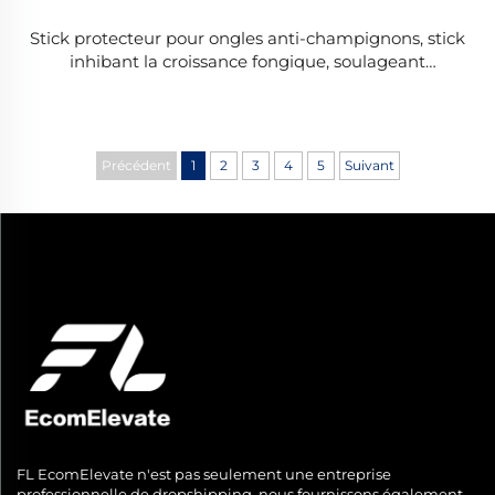
Stick protecteur pour ongles anti-champignons, stick
inhibant la croissance fongique, soulageant
l'onychomycose, stick favorisant la pousse des ongles
résistants aux cassures
Précédent
1
2
3
4
5
Suivant
FL EcomElevate n'est pas seulement une entreprise
professionnelle de dropshipping, nous fournissons également