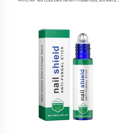
paresseux amincissants, au revoir ventre potelé, au
revoir bras dodus