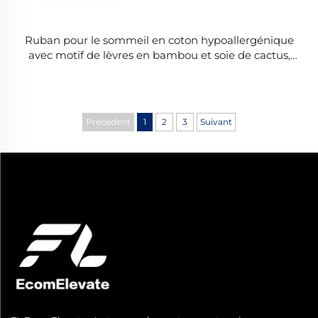
Ruban pour le sommeil en coton hypoallergénique
avec motif de lèvres en bambou et soie de cactus,
ruban buccal Dropshipping
Précédent
1
2
3
Suivant