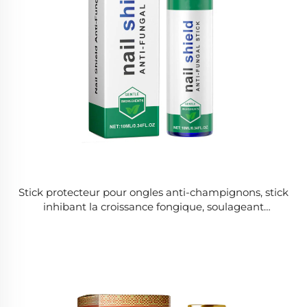
Stick protecteur pour ongles anti-champignons, stick
inhibant la croissance fongique, soulageant
l'onychomycose, stick favorisant la pousse des ongles
résistants aux cassures