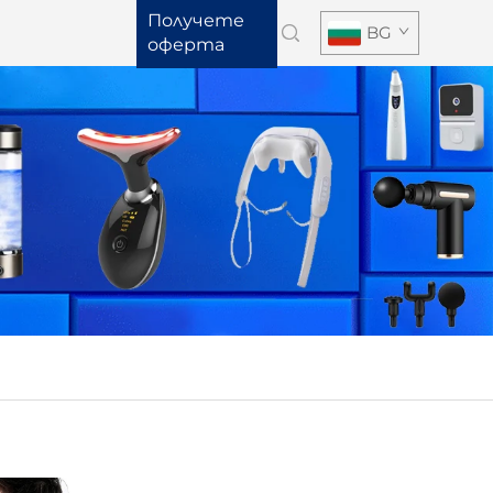
Получете
BG
оферта