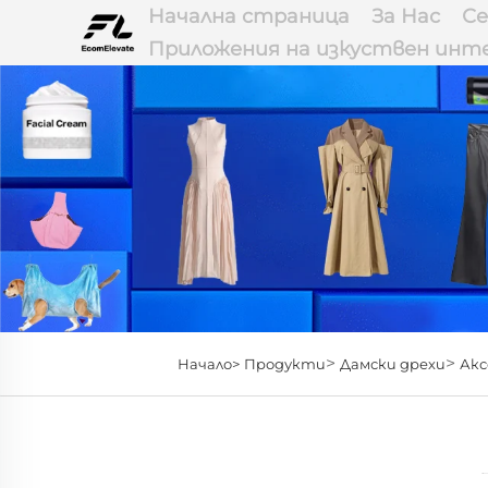
Начална страница
За Нас
Се
Приложения на изкуствен инт
>
>
Начало>
Продукти
Дамски дрехи
Акс