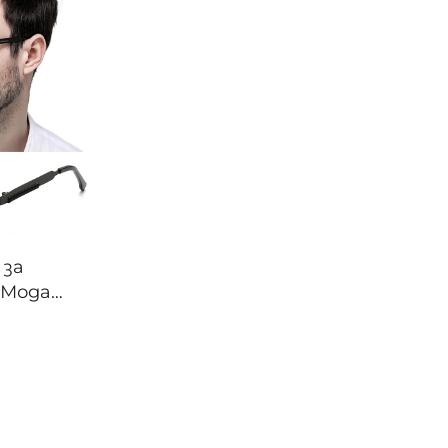
 за
 Мода
и Малки
пънк
нчеви
Модерни
 Мъжки
чила