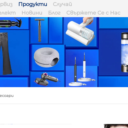
рвиз
Продукти
Случай
елект
Новини
Блог
Свържете Се с Нас
есоари