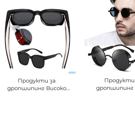
Продукти
Продукти за
дропшипинг
дропшипинг Високо
Метални Кръгл
Качество
Рамки Стим
Поляризирани Модни
Винтаж Слъ
Женски Мъжки
Очила Ретро 
Слънчеви Очила за
Дизайнерски
Миноопия Шофиране
Слънчеви О
Ултра Леки Слънчеви