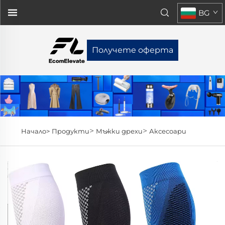
BG
Получете оферта
>
>
Начало>
Продукти
Мъжки дрехи
Аксесоари