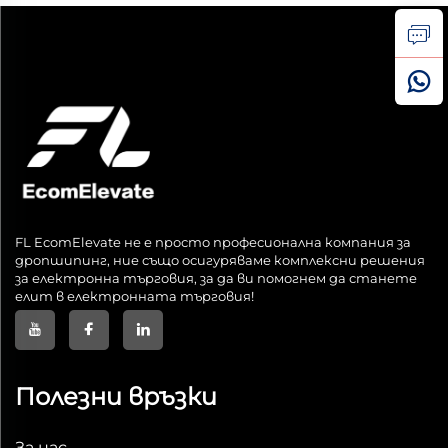
FL EcomElevate не е просто професионална компания за
дропшипинг, ние също осигуряваме комплексни решения
за електронна търговия, за да ви помогнем да станете
елит в електронната търговия!
Полезни връзки
За нас