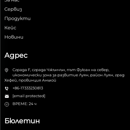
Сервиз
Продукти
Кейс
Новини
Адрес
Сграда F, сграда Чжънчън, път Фуюан на север,
икономически зона за развитие Луян, район Луян, град
Хефей, провинция Аньхой
+86-17333230813
[email protected]
ВРЕМЕ: 24 ч
Бюлетин