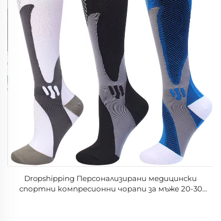
Dropshipping Персонализирани медицински
спортни компресионни чорапи за мъже 20-30
mmHg за бягане, медицински чорапи за оток,
диабет, разширени вени