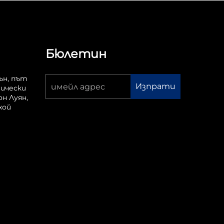
Бюлетин
ън, път
Изпрати
мически
он Луян,
хой