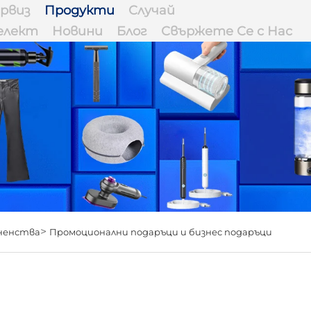
рвиз
Продукти
Случай
елект
Новини
Блог
Свържете Се с Нас
>
ненства
Промоционални подаръци и бизнес подаръци