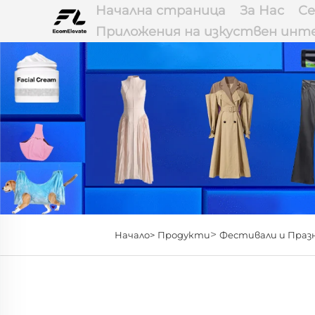
Начална страница
За Нас
Се
Приложения на изкуствен инт
>
Начало>
Продукти
Фестивали и Праз