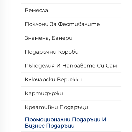
Ремесла.
Поклони За Фестивалите
Знамена, Банери
Подаръчни Короби
Ръкоделия И Направете Си Сам
Ключарски Верижки
Картидържи
Креативни Подаръци
Промоционални Подаръци И
Бизнес Подаръци