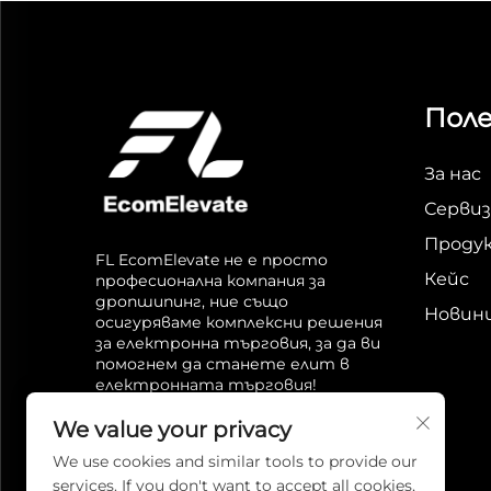
Поле
За нас
Сервиз
Проду
FL EcomElevate не е просто
Кейс
професионална компания за
дропшипинг, ние също
Новин
осигуряваме комплексни решения
за електронна търговия, за да ви
помогнем да станете елит в
електронната търговия!
We value your privacy
We use cookies and similar tools to provide our
services. If you don't want to accept all cookies,