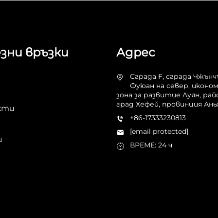
зни връзки
Адрес
Сграда F, сграда Чжънч
Фуюан на север, иконо
зона за развитие Луян, рай
град Хефей, провинция Ань
кти
+86-17333230813
[email protected]
и
ВРЕМЕ: 24 ч