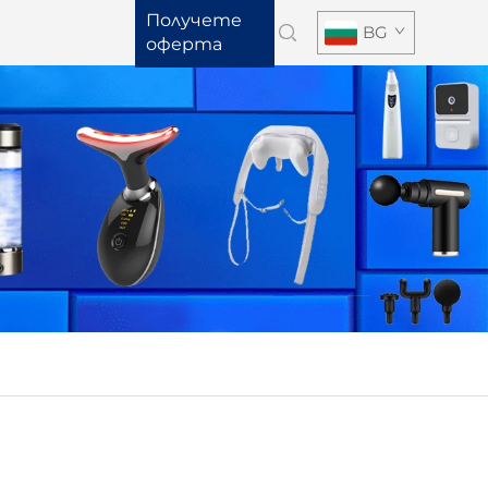
Получете
BG
оферта