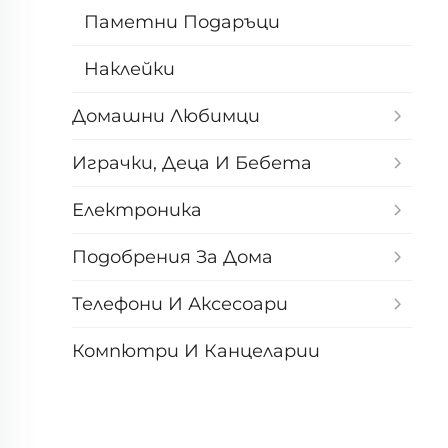
Паметни Подаръци
Наклейки
Домашни Любимци
Играчки, Деца И Бебета
Електроника
Подобрения За Дома
Телефони И Аксесоари
Компютри И Канцеларии