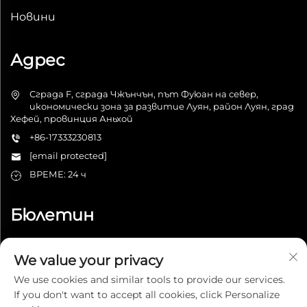
Новини
Адрес
Сграда F, сграда Чжънчън, път Фуюан на север,
икономически зона за развитие Луян, район Луян, град
Хефей, провинция Аньхой
+86-17333230813
[email protected]
ВРЕМЕ: 24 ч
Бюлетин
We value your privacy
Изпрати
We use cookies and similar tools to provide our services.
If you don't want to accept all cookies, click Personalize