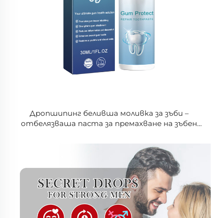
Дропшипинг беливша моливка за зъби –
отбелязваша паста за премахване на зъбен
камък, избеляване на зъби, устна хигиена и
устна есенция за премахване на петна