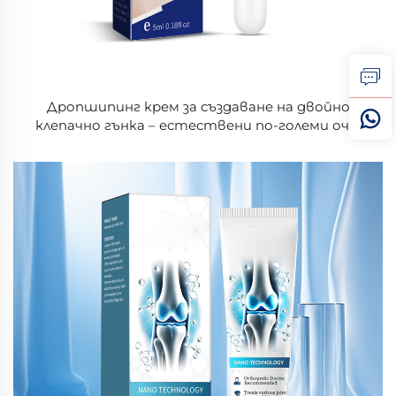
Дропшипинг крем за създаване на двойно
клепачно гънка – естествени по-големи очи,
нежен бързоизсъхващ подтягащ крем,
дълготрайно невидимо око-украсяване