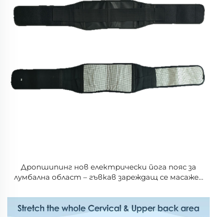
Дропшипинг нов електрически йога пояс за
лумбална област – гъвкав зареждащ се масажен
черен пояс за кръста с функция за затопляне