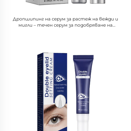
Дропшипинг на серум за растеж на вежди и
мигли – течен серум за подобряване на
миглите, лечение за растеж на вежди за по-
гъсти мигли и вежди