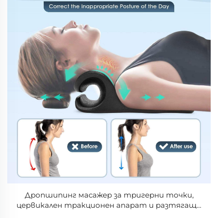
Дропшипинг масажер за тригерни точки,
цервикален тракционен апарат и разтягащо
устройство за гръб – облекчение при болки в