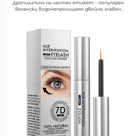
Дропшипинг на частен етикет – популярен
вегански водонепроницаем двойно главен
матов и бляскав молив за очни линии –
дълготрайна сянка-линия за очи