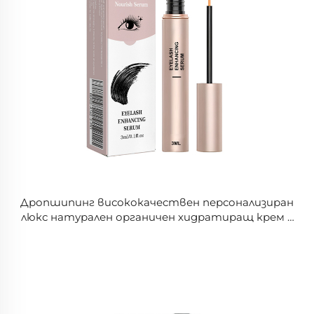
Дропшипинг висококачествен персонализиран
люкс натурален органичен хидратиращ крем –
безмаслен серум за растеж на миглите,
предназначен за удължаване, изгъщаване, по-
пълни и по-тъмни мигли