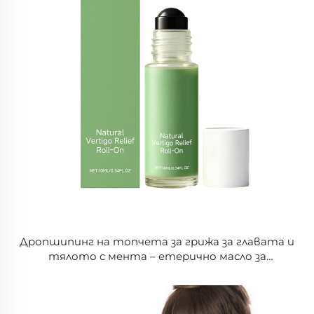
Дропшипинг на топчета за грижа за главата и
тялото с мента – етерично масло за
освежаващ и удобен ефект