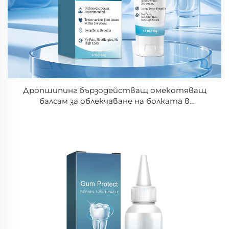
Дропшипинг бързодействащ омекотяващ
балсам за облекчаване на болката в
сухожилията – балсам за облекчаване на
болката в лумбалната област, успокояващ
крем за облекчаване на артритните и
ставните болки