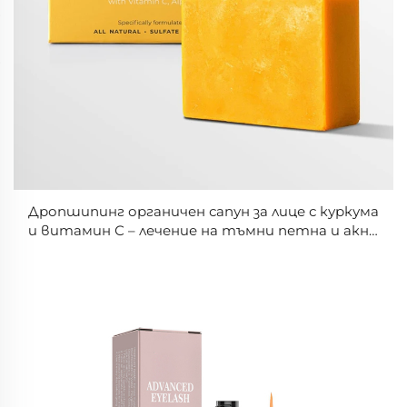
Дропшипинг органичен сапун за лице с куркума
и витамин С – лечение на тъмни петна и акне,
осветляване и оживяване на кожата,
естествен продукт