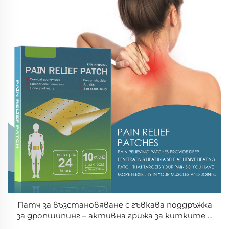
Патч за възстановяване с гъвкава поддръжка
за дропшипинг – активна грижа за китките и
коленете с ежедневен масажен ефект