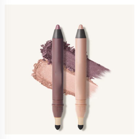
темпоромандибуларния став и мускулно
напрежение