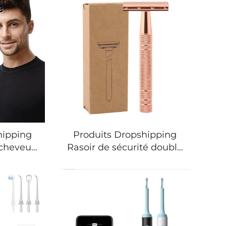
hipping
Produits Dropshipping
 cheveux
Rasoir de sécurité double
gement
lame Poignée en
urrissage
aluminium Tête en
es
alliage de zinc Rasoir
ouvrance
classique doré à la rose
gris
Accessoire de rasage
 savon
pour hommes