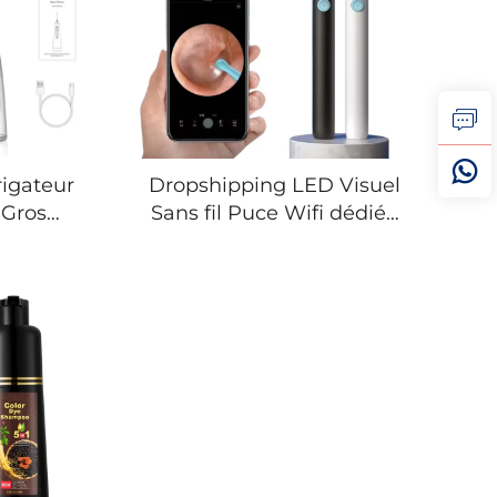
rigateur
Dropshipping LED Visuel
 Gros
Sans fil Puce Wifi dédiée
trique
Otoscope Nettoyant
 pour
d'oreille avec Caméra
ents Eau
Cuillère à cérumen
ntaire
intelligente en métal et
 pour
caoutchouc Extraction du
oyage
cérumen