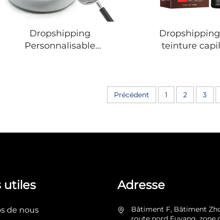
Dropshipping
Dropshipping
Personnalisable
teinture capil
Confortable Attelle anti-
instantanée na
ronflement Réglable
Shampoing 
protection dentaire
Gingembre Te
Solution efficace contre
capillaire Sha
Précédent
1
2
3
les ronflements pour
Noir permanen
hommes et femmes
Femme Ho
 utiles
Adresse
Bâtiment F, Bâtiment Zh
os de nous
route nord Fuyang, zone 