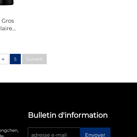
 Gros
laire
turelle
Noir
inture
mpoing
4
5
Suivant
t pour
mme
Bulletin d'information
ongchen,
Envoyer
de