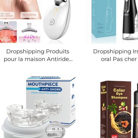
solide
Dropshipping Produits
Dropshipping Ir
pour la maison Antirides
oral Pas cher
Masseur pour visage et
Appareil élec
cou Dévice de levage
étanche IPX7
Masseur pour visage
nettoyage des d
Soins de la peau Outils
de rinçage de
de beauté Enlève-pattes-
Flosser à eau
d'oie Appareil de levage
domicile et v
du cou