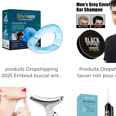
produits Dropshipping
Produits Drops
2025 Embout buccal anti-
Savon noir pour
ronflement en silicone
et barbe Déga
Attelle de nuit contre le
des follicules No
bruxisme Arrêt de
des racin
l'apnée du sommeil
Renforcement C
des cheveux 
Shampoing en