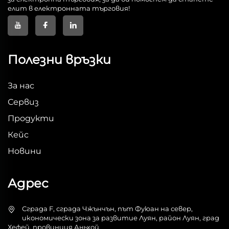
елит в електронната търговия!
Полезни връзки
За нас
Сервиз
Продукти
Кейс
Новини
Адрес
Сграда F, сграда Чжънчън, път Фуюан на север,
икономически зона за развитие Луян, район Луян, град
Хефей, провинция Аньхой