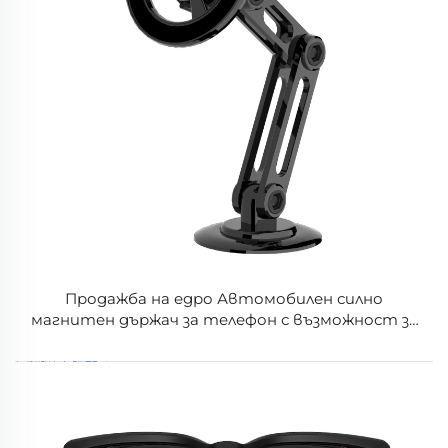
Продажба на едро Автомобилен силно
магнитен държач за телефон с възможност за
въртене на 360 градуса Алуминиев сплавен
автомобилен табло магнитен държач за
телефон