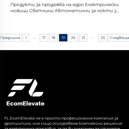
Продукти за продажба на едро Електрически
ножици Светлини Автоматични за нокти за
възрастни и деца Електрически ножици за
нокти
...
...
Предишна
1
17
18
19
20
21
23
Следваща
FL EcomElevate не е просто професионална компания за
дропшипинг, ние също осигуряваме комплексни решения
за електронна търговия, за да ви помогнем да станете