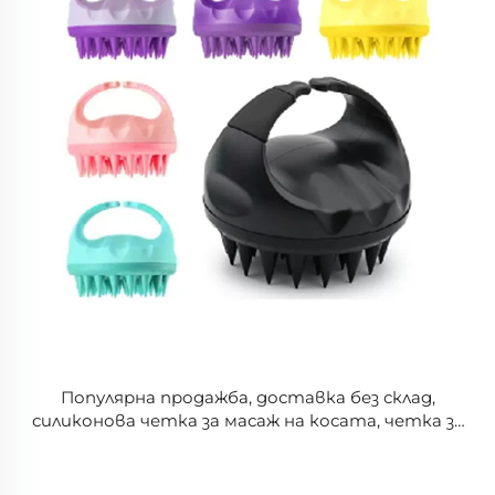
Популярна продажба, доставка без склад,
силиконова четка за масаж на косата, четка за
шампоан, масажер за кожата на главата, за
растеж на косата