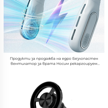
Продукти за продажба на едро Безлопастен
вентилатор за врата Носим рекаргоируем
вентилатор Портативен и носим
Портативен висящ вентилатор за охлаждане
на врата