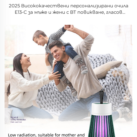
2025 Висококачествени персонализирани очила
E13-C за мъже и жени с BT повикване, гласов
асистент, анти-блу, UV слънчеви очила,
интелигентни очила за управление