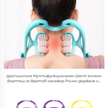
Дропшипинг Мултифункционален Шест коляно
Въртящ се Вратов масажор Ръчно държане на
врата Домашни меридиани Вратов масажор