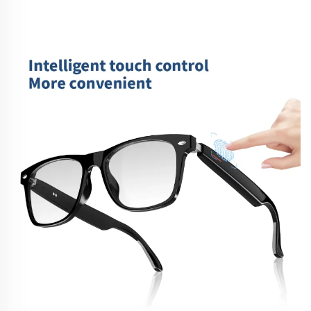
полупрозрачен коректор, коректор със
собствен етикет, основа за моделиране на
палетка