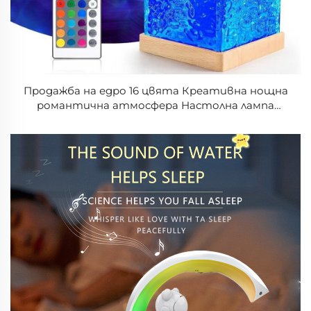
Продажба на едро 16 цвята Креативна нощна
романтична атмосфера Настолна лампа
Динамичен пламък с модел на вълни във
формата на куб нощно осветление