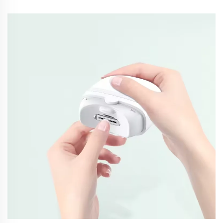
Слънчеви Очила Ретро Модерни Дизайнерски
Мъжки Слънчеви Очила