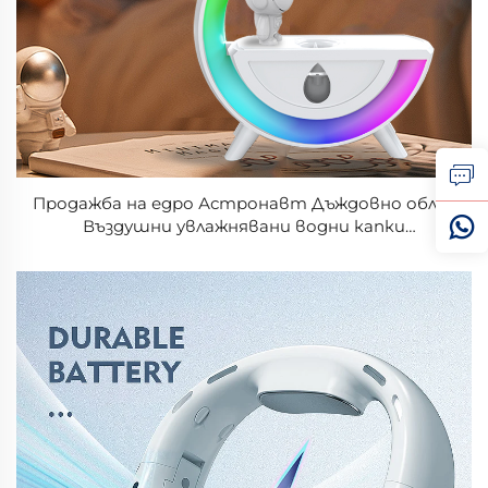
Продажба на едро Астронавт Дъждовно облак
Въздушни увлажнявани водни капки
Обратната сила на тежестта Облак
Въздушни дифузьори с нощно осветление G-
образен увлажнявач