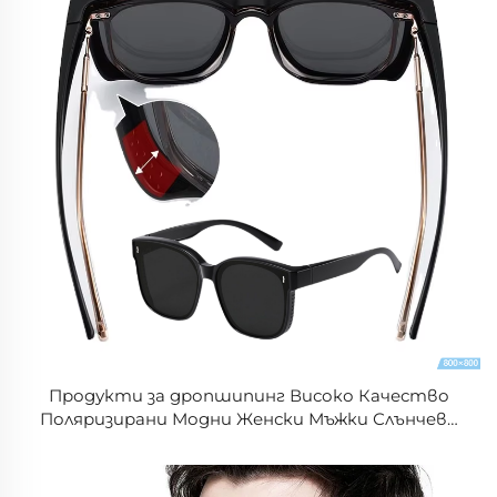
Продукти за дропшипинг Високо Качество
Поляризирани Модни Женски Мъжки Слънчеви
Очила за Миноопия Шофиране Ултра Леки
Слънчеви Очила