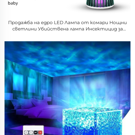
Продажба на едро LED Лампа от комари Нощни
светлини Убийствена лампа Инсектицид за
домашна употреба, къмпинг навън, лампи от
комари