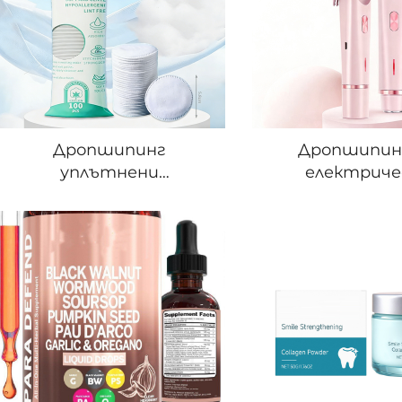
употреба, подходящ за
перална и регу
всички типове кожа
носима U-об
възглавни
Дропшипинг
Дропшипин
уплътнени
електриче
композитни памучни
бръсначка за 
тампони без пух –
преносима бръс
еднократни влажни
USB зарежда
компреси за
водозащита 
премахване на грим,
двойна елект
почистване на нокти
тримерна бръ
и грижа за кожата