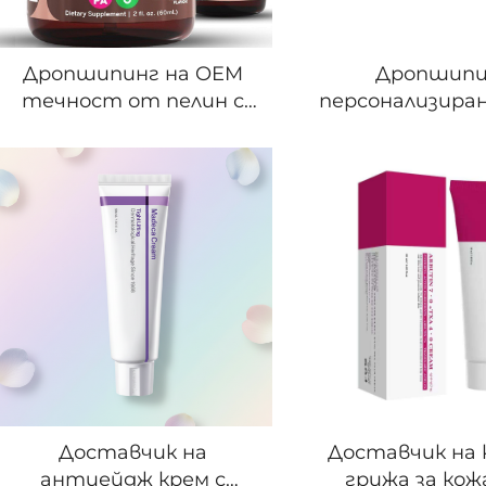
Дропшипинг на OEM
Дропшипи
течност от пелин с
персонализиран
черен орех, цели
паста с кола
гвоздики и
вашата лого
джинджифил –
Мека формула 
подпомага
ярка усмивка 
здравословното
за устната к
храносмилане,
имунната функция и
детоксикацията
Доставчик на
Доставчик на 
антиейдж крем с
грижа за кож