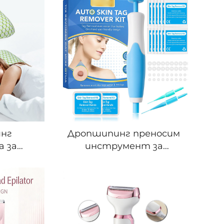
нг
Дропшипинг преносим
а за
инструмент за
а ушите
физическо премахване
трана –
на невуси и бородавки –
болката
средство за
,
премахване на родинки
ане на
и куткушови белези за
олежни,
домашна употреба