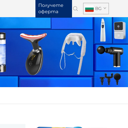
Получете
BG
оферта