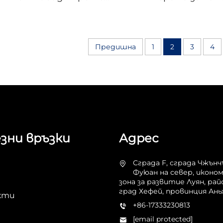
мадека чрез
арбутин ч
дропшипинг –
дропшипинг – 
увлажняващ и
осветляван
осветляващ крем с
транексам
Предишна
1
2
3
4
центела, услуга за
киселина (TX
изпълнение на поръчки,
ниацинамид, ус
50 мл продукт за грижа
изпълнение на 
за кожата
50 мл увлажняв
зни връзки
Адрес
Сграда F, сграда Чжънч
Фуюан на север, иконо
зона за развитие Луян, рай
град Хефей, провинция Ань
кти
+86-17333230813
[email protected]