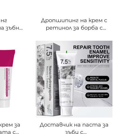
нг
Дропшипинг на крем с
а зъбна
ретинол за борба с
ген и
белезите, осветляване
тип –
и увлажнение, стягащ
за по-
за кожата, 30 г за лице
и грижа
– бързо изпълнение на
ухина
поръчки
крем за
Доставчик на паста за
ата с
зъби с