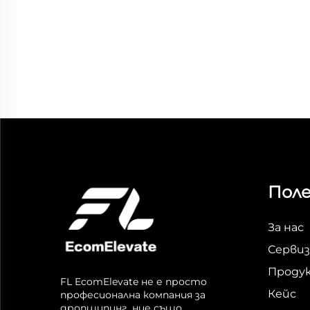
Поле
За нас
Сервиз
Проду
FL EcomElevate не е просто
Кейс
професионална компания за
дропшипинг, ние също