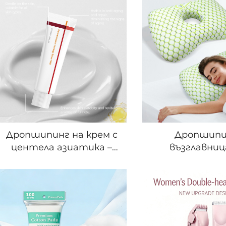
Дропшипинг на крем с
Дропшипи
центела азиатика –
възглавниц
антивъзрастен
пробождане н
хидратиращ лицев
за спане по с
крем с бързо
облекчение на 
абсорбиране,
в ушите
хранителен и
предотвратяв
увлажняващ за нощна
налягане и пр