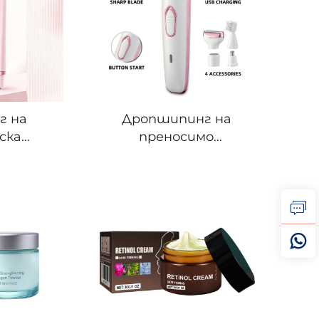
лируема
разна
ца
г на
Дропшипинг на
ска
преносимо
жени –
устройство за
начка с
намаляване на
не и
космите с множество
IPX7,
глави и сменяеми
рическа
насадки – ефективно
сначка
изглаждане на кожата
и масаж на тялото за
жени