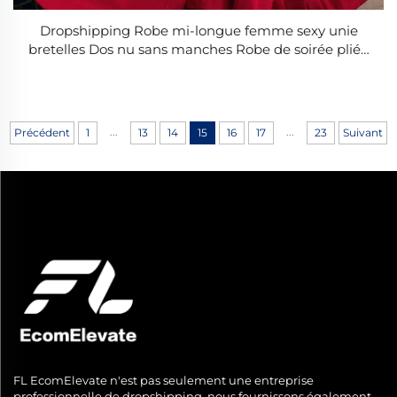
Dropshipping Robe mi-longue femme sexy unie
bretelles Dos nu sans manches Robe de soirée pliée
à l'ourlet 2025 Robe de gala A-line pour femme
...
...
Précédent
1
13
14
15
16
17
23
Suivant
FL EcomElevate n'est pas seulement une entreprise
professionnelle de dropshipping, nous fournissons également