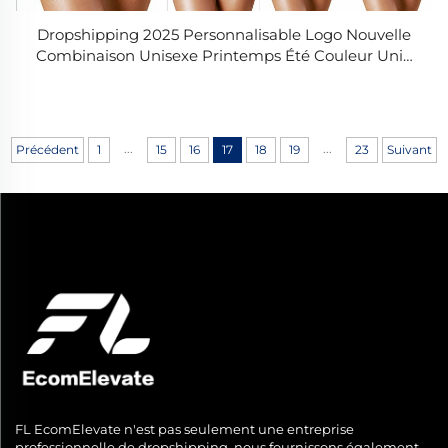
Dropshipping 2025 Personnalisable Logo Nouvelle
Combinaison Unisexe Printemps Été Couleur Unie
Mode Combinaison Femme Combinaison
Décolletée Manches Courtes
...
...
Précédent
1
15
16
17
18
19
23
Suivant
FL EcomElevate n'est pas seulement une entreprise
professionnelle de dropshipping, nous fournissons également